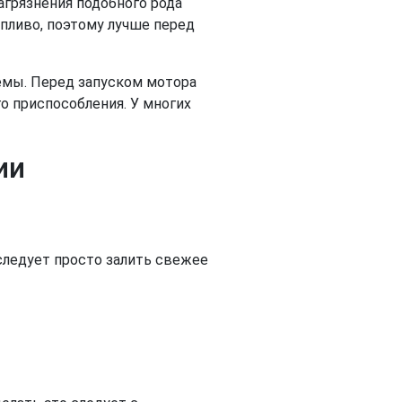
агрязнения подобного рода
опливо, поэтому лучше перед
емы. Перед запуском мотора
о приспособления. У многих
ии
 следует просто залить свежее