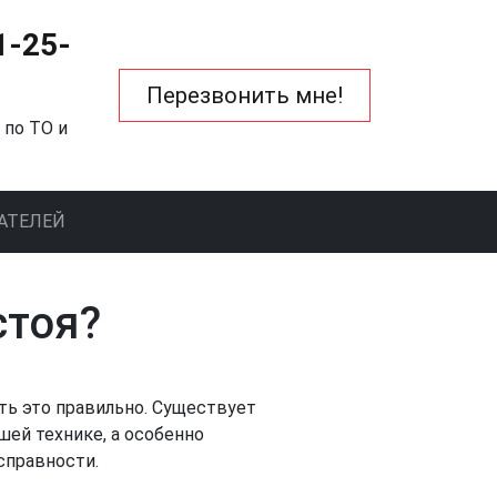
1-25-
Перезвонить мне!
 по ТО и
АТЕЛЕЙ
стоя?
ать это правильно. Существует
ей технике, а особенно
справности.