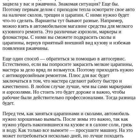
зацвела у вас и ржавчина. Знакомая ситуация? Еще бы.
Поэтому первым делом с приходом тепла осмотрите свое авто
на наличие сколов, трещин и царапин. С ними нужно будет
что-то сделать. Варианты тут бывают разные. Например,
можно взять в автомобильном магазине средства для мелкого
кузовного ремонта. Это различные аэрозоли, маркеры и
фломастеры. С ними вы сможете подкрасить сколы и
царапины, вернув приятный внешний вид кузову и избежав
появления ржавчины.
Еще один способ — обратиться за помощью в автосервис.
Естественно, если вы попросите закрасить мелкие царапины,
мастера за дело вряд ли возьмутся. Поэтому приходить нужно
с антикоррозийным ремонтом. Плюс для вас будет
заключаться в том, что мастера сделают работу быстро и
качественно. В любом случае лучше, чем вы сами маркерами
и аэрозолями. Но стоить это будет дороже и важно, чтобы
рабочие были действительно профессионалами. Тогда разница
будет.
Перед тем, как заняться царапинами и сколами, автомобиль
нужно хорошенько вымыть. После зимы это важно, так как
нужно убрать накопившиеся на кузове и в салоне соли, грязь
и воду. Как только все вымоете — просушите машину. На это
может потребоваться несколько дней, но лучше походить