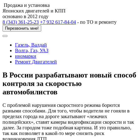
Продажа и установка
Японских двигателей и КПП
основано в 2012 году
8 (343) 361-25-23
+7 932 617-84-04
- по ТО и ремонту
Перезвонить мне!
Газель, Валдай
Волга, Газ, УАЗ
иномарки
Ремонт Двигателей
В России разрабатывают новый способ
контроля за скоростью
автомобилистов
С проблемой нарушения скоростного режима борются
разными способами. Для того, чтобы водители не гоняли в
пределах города на дороге закатывают «лежачих
полицейских», ставят камеры видеофиксации скорости и так
далее. За городом тоже подобная картина. И это правильно,
так как позволяет в какой-то мере снизить риск
возникновения ДТП.