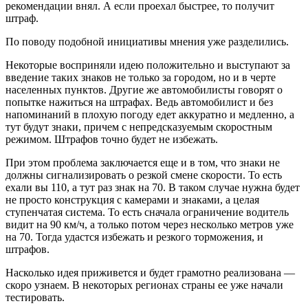
рекомендации внял. А если проехал быстрее, то получит
штраф.
По поводу подобной инициативы мнения уже разделились.
Некоторые восприняли идею положительно и выступают за
введение таких знаков не только за городом, но и в черте
населенных пунктов. Другие же автомобилисты говорят о
попытке нажиться на штрафах. Ведь автомобилист и без
напоминаний в плохую погоду едет аккуратно и медленно, а
тут будут знаки, причем с непредсказуемым скоростным
режимом. Штрафов точно будет не избежать.
При этом проблема заключается еще и в том, что знаки не
должны сигнализировать о резкой смене скорости. То есть
ехали вы 110, а тут раз знак на 70. В таком случае нужна будет
не просто конструкция с камерами и знаками, а целая
ступенчатая система. То есть сначала ограничение водитель
видит на 90 км/ч, а только потом через несколько метров уже
на 70. Тогда удастся избежать и резкого торможения, и
штрафов.
Насколько идея приживется и будет грамотно реализована —
скоро узнаем. В некоторых регионах страны ее уже начали
тестировать.