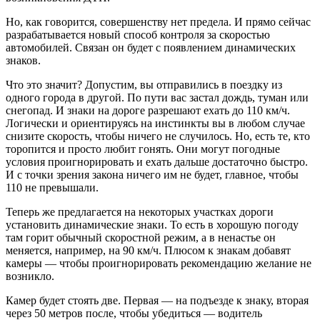
Но, как говорится, совершенству нет предела. И прямо сейчас
разрабатывается новый способ контроля за скоростью
автомобилей. Связан он будет с появлением динамических
знаков.
Что это значит? Допустим, вы отправились в поездку из
одного города в другой. По пути вас застал дождь, туман или
снегопад. И знаки на дороге разрешают ехать до 110 км/ч.
Логически и ориентируясь на инстинкты вы в любом случае
снизите скорость, чтобы ничего не случилось. Но, есть те, кто
торопится и просто любит гонять. Они могут погодные
условия проигнорировать и ехать дальше достаточно быстро.
И с точки зрения закона ничего им не будет, главное, чтобы
110 не превышали.
Теперь же предлагается на некоторых участках дороги
установить динамические знаки. То есть в хорошую погоду
там горит обычный скоростной режим, а в ненастье он
меняется, например, на 90 км/ч. Плюсом к знакам добавят
камеры — чтобы проигнорировать рекомендацию желание не
возникло.
Камер будет стоять две. Первая — на подъезде к знаку, вторая
через 50 метров после, чтобы убедиться — водитель