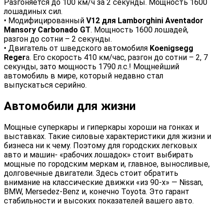
Разгоняется до 100 км/ч за 2 секунды. Мощность 1600
лошадиных сил.
• Модифицированный
V12 для Lamborghini Aventador
Mansory Carbonado GT
. Мощность 1600 лошадей,
разгон до сотни – 2 секунды.
• Двигатель от шведского автомобиля
Koenigsegg
Reger
a. Его скорость 410 км/час, разгон до сотни – 2, 7
секунды, зато мощность 1790 л.с.! Мощнейший
автомобиль в мире, который недавно стал
выпускаться серийно.
Автомобили для жизни
Мощные суперкары и гиперкары хороши на гонках и
выставках. Такие силовые характеристики для жизни и
бизнеса ни к чему. Поэтому для городских легковых
авто и машин- «рабочих лошадок» стоит выбирать
мощные по городским меркам и, главное, выносливые,
долговечные двигатели. Здесь стоит обратить
внимание на классические движки «из 90-х» — Nissan,
BMW, Mersedez-Benz и, конечно Toyota. Это гарант
стабильности и высоких показателей вашего авто.