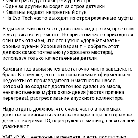
• Масло расходуется чересчур быстро.
• Один за другим выходят из строя датчики.
• Клапаны издают неприятный стук.
• На Evo Tech часто выходят из строя различные муфты.
Водители считают этот двигатель недорогим, простым
в устройстве и ремонте. Но при этом часто приходится
слышать отзывы, что его нужно «дорабатывать»
своими руками. Хороший вариант – собрать этот
движок самостоятельно (у хорошего мастера),
используя только качественные детали.
Каждый год выявляется достаточно много заводского
брака. К тому же, есть так называемые «фирменные»
недочеты от производителя. В частности, насос,
который не создает достаточное давление масла,
некачественная муфта охлаждения (частая причина
перегрева), растрескивание впускного коллектора.
Надо отдать должное, что очень часто в поломках
двигателя виноваты сами автовладельцы, которые не
делают вовремя ТО, перегружают машину, плохо за ней
ухаживают.
УМЗ 4216 – несложны в ремонте, и есть достаточно