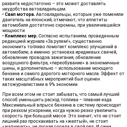
развита недостаточно – это может доставлять
неудобства автовладельцам.
•
Свап мотора.
Автовладельцы, которые уже поменяли
двигатель на японский, отмечают, что аппетиты
автомобиля достаточно скромны, при увеличившейся
мощности.
•
Комплекс мер.
Согласно испытаниям, проведенным
редакцией журнала «За рулем!», существенно
экономить топливо помогает комплекс улучшений в
автомобиле, а именно: установка иридиевых свечей,
обновление проводов зажигания, обновление
воздушного фильтра, «переобувание» в экономичные
шины, и дополнительно – использование моющего
бензина и самого дорогого моторного масла. Эффект от
таких масштабных мероприятий был оценен
автожурналистами в 9% экономии.
При всем этом не стоит забывать, что самый лучший
способ уменьшить расход топлива – плавная езда.
Максимальный впрыск бензина в систему происходит
при резком ускорении, когда нужно резко увеличить
скорость при большой массе. Это значит, что не стоит
лишний раз проскакивать на «желтый», не стоит
«жадничать», не пуская соседа в свой ряд. И сами