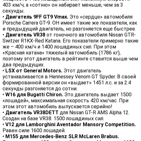
403 км/ч, а «сотню» он набирает меньше, чем за 3
секунды.
•
Двигатель 9FF GT9 Vmax.
Это «сердце» автомобиля
Porsche Carrera GT-9. ОН имеет такие же показатели, как
и предыдущий двигатель, но разгоняется еще быстрее.
•
Двигатель VR38
от гоночного автомобиля Nissan GTR-
Switzer R1KX-Red Katana. Его показатели примерно такие
же – 400 км/ч и 1400 лошадиных сил. При этом
«Красная катана» тяжелый автомобиль (1786 кг),
поэтому этот двигатель в рейтинге ставится выше чем
два предыдущих.
•
LSX от General Motors.
Этот двигатель
устанавливается в Hennessey Venom GT Spyder. В своей
формированной версии он «выдает» 1451 л.с. и за 2.4
секунды разгоняется до сотни.
•
W16 для Bugatti Chiron.
Это двигатель выдает 1500
«лошадей», максимальная скорость 420 км/час. При
этом этот автомобиль выпускается серийно!
•
Двигатель VR38DETT
для Nissan GT-R AMS Alpha 12.
Создан на базе VR38. 1500 лошадиных сил.
•
V12 для Lamborghini Aventador Mansory Competition.
Равен силе 1600 лошадей.
•
M155 для Mercedes-Benz SLR McLaren Brabus.