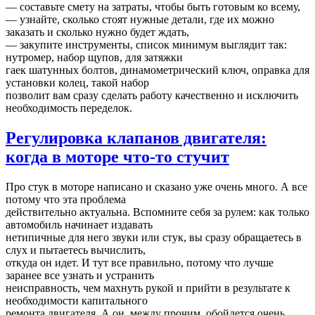
— составьте смету на затраты, чтобы быть готовым ко всему,
— узнайте, сколько стоят нужные детали, где их можно
заказать и сколько нужно будет ждать,
— закупите инструменты, список минимум выглядит так:
нутромер, набор щупов, для затяжки
гаек шатунных болтов, динамометрический ключ, оправка для
установки колец, такой набор
позволит вам сразу сделать работу качественно и исключить
необходимость переделок.
Регулировка клапанов двигателя:
когда в моторе что-то стучит
Про стук в моторе написано и сказано уже очень много. А все
потому что эта проблема
действительно актуальна. Вспомните себя за рулем: как только
автомобиль начинает издавать
нетипичные для него звуки или стук, вы сразу обращаетесь в
слух и пытаетесь вычислить,
откуда он идет. И тут все правильно, потому что лучше
заранее все узнать и устранить
неисправность, чем махнуть рукой и прийти в результате к
необходимости капитального
ремонта двигателя. А он, между прочим, обойдется очень