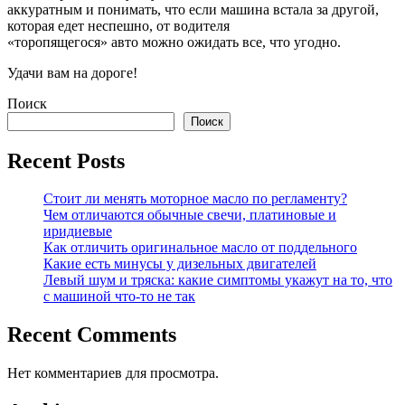
аккуратным и понимать, что если машина встала за другой,
которая едет неспешно, от водителя
«торопящегося» авто можно ожидать все, что угодно.
Удачи вам на дороге!
Поиск
Поиск
Recent Posts
Стоит ли менять моторное масло по регламенту?
Чем отличаются обычные свечи, платиновые и
иридиевые
Как отличить оригинальное масло от поддельного
Какие есть минусы у дизельных двигателей
Левый шум и тряска: какие симптомы укажут на то, что
с машиной что-то не так
Recent Comments
Нет комментариев для просмотра.