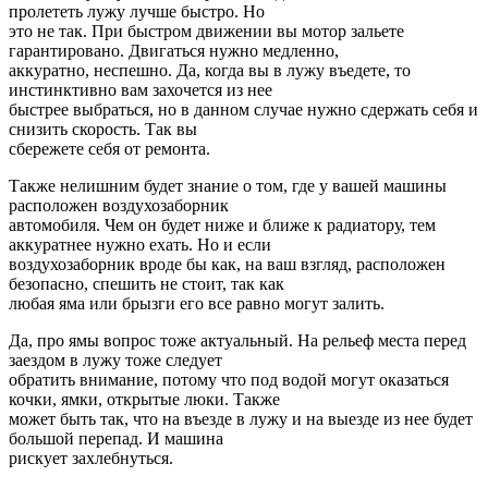
пролететь лужу лучше быстро. Но
это не так. При быстром движении вы мотор зальете
гарантировано. Двигаться нужно медленно,
аккуратно, неспешно. Да, когда вы в лужу въедете, то
инстинктивно вам захочется из нее
быстрее выбраться, но в данном случае нужно сдержать себя и
снизить скорость. Так вы
сбережете себя от ремонта.
Также нелишним будет знание о том, где у вашей машины
расположен воздухозаборник
автомобиля. Чем он будет ниже и ближе к радиатору, тем
аккуратнее нужно ехать. Но и если
воздухозаборник вроде бы как, на ваш взгляд, расположен
безопасно, спешить не стоит, так как
любая яма или брызги его все равно могут залить.
Да, про ямы вопрос тоже актуальный. На рельеф места перед
заездом в лужу тоже следует
обратить внимание, потому что под водой могут оказаться
кочки, ямки, открытые люки. Также
может быть так, что на въезде в лужу и на выезде из нее будет
большой перепад. И машина
рискует захлебнуться.