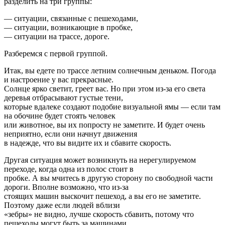
разделить на три группы:
— ситуации, связанные с пешеходами,
— ситуации, возникающие в пробке,
— ситуации на трассе, дороге.
Разберемся с первой группой.
Итак, вы едете по трассе летним солнечным деньком. Погода
и настроение у вас прекрасные.
Солнце ярко светит, греет вас. Но при этом из-за его света
деревья отбрасывают густые тени,
которые вдалеке создают подобие визуальной ямы — если там
на обочине будет стоять человек
или животное, вы их попросту не заметите. И будет очень
неприятно, если они начнут движения
в надежде, что вы видите их и сбавите скорость.
Другая ситуация может возникнуть на нерегулируемом
переходе, когда одна из полос стоит в
пробке. А вы мчитесь в другую сторону по свободной части
дороги. Вполне возможно, что из-за
стоящих машин выскочит пешеход, а вы его не заметите.
Поэтому даже если людей вблизи
«зебры» не видно, лучше скорость сбавить, потому что
пешеходы могут быть за машинами.