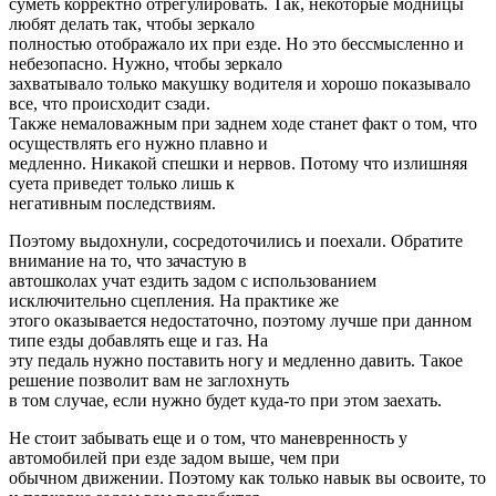
суметь корректно отрегулировать. Так, некоторые модницы
любят делать так, чтобы зеркало
полностью отображало их при езде. Но это бессмысленно и
небезопасно. Нужно, чтобы зеркало
захватывало только макушку водителя и хорошо показывало
все, что происходит сзади.
Также немаловажным при заднем ходе станет факт о том, что
осуществлять его нужно плавно и
медленно. Никакой спешки и нервов. Потому что излишняя
суета приведет только лишь к
негативным последствиям.
Поэтому выдохнули, сосредоточились и поехали. Обратите
внимание на то, что зачастую в
автошколах учат ездить задом с использованием
исключительно сцепления. На практике же
этого оказывается недостаточно, поэтому лучше при данном
типе езды добавлять еще и газ. На
эту педаль нужно поставить ногу и медленно давить. Такое
решение позволит вам не заглохнуть
в том случае, если нужно будет куда-то при этом заехать.
Не стоит забывать еще и о том, что маневренность у
автомобилей при езде задом выше, чем при
обычном движении. Поэтому как только навык вы освоите, то